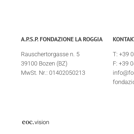
A.P.S.P. FONDAZIONE LA ROGGIA
KONTAK
Rauschertorgasse n. 5
T:
+39 
39100 Bozen (BZ)
F: +39 
MwSt. Nr.: 01402050213
info@fo
fondazi