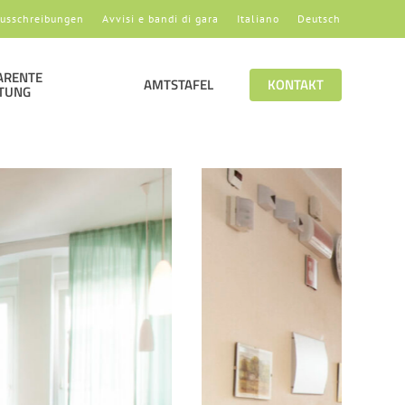
usschreibungen
Avvisi e bandi di gara
Italiano
Deutsch
ARENTE
AMTSTAFEL
KONTAKT
TUNG