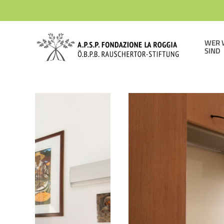
Skip
to
main
WER 
SIND
content