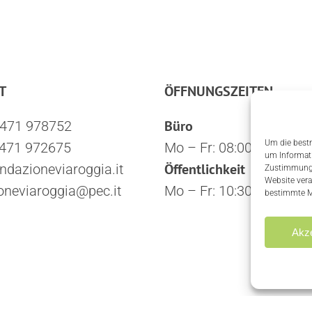
T
ÖFFNUNGSZEITEN
Büro
0471 978752
Um die bestm
0471 972675
Mo – Fr: 08:00 – 16:00
um Informati
Öffentlichkeit
ndazioneviaroggia.it
Zustimmung k
Website vera
oneviaroggia@pec.it
Mo – Fr: 10:30 – 12:30
bestimmte M
Akze