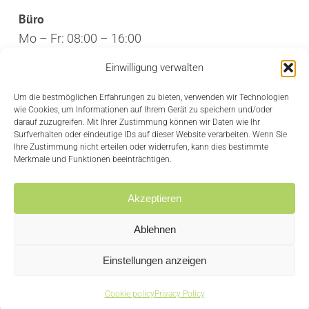
Büro
Mo – Fr: 08:00 – 16:00
Öffentlichkeit
Einwilligung verwalten
Mo – Fr: 10:30 – 12:30
Um die bestmöglichen Erfahrungen zu bieten, verwenden wir Technologien
wie Cookies, um Informationen auf Ihrem Gerät zu speichern und/oder
CREDITS
darauf zuzugreifen. Mit Ihrer Zustimmung können wir Daten wie Ihr
Surfverhalten oder eindeutige IDs auf dieser Website verarbeiten. Wenn Sie
Ihre Zustimmung nicht erteilen oder widerrufen, kann dies bestimmte
Privacy Policy
Merkmale und Funktionen beeinträchtigen.
Cookie policy
Akzeptieren
Ablehnen
Einstellungen anzeigen
Cookie policy
Privacy Policy