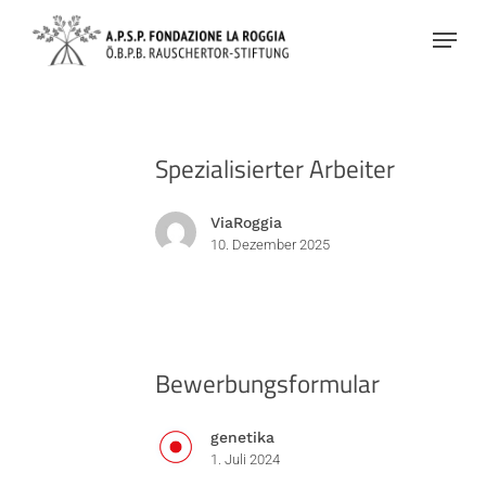
Skip
Menu
to
main
content
Spezialisierter
Spezialisierter Arbeiter
Arbeiter
ViaRoggia
10. Dezember 2025
Bewerbungsformular
Bewerbungsformular
genetika
1. Juli 2024