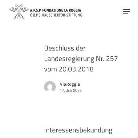
Skip
Menu
to
main
content
Beschluss
Beschluss der
der
Landesregierung Nr. 257
Landesregierung
Nr.
vom 20.03.2018
257
vom
ViaRoggia
17. Juli 2026
20.03.2018
Interessensbekundung
Interessensbekundung